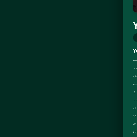
Y
ے
زبردست
اور
ٰ
و
۔
ں
پ
ص
ی