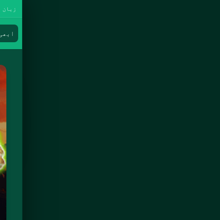
زبان م
ابھی