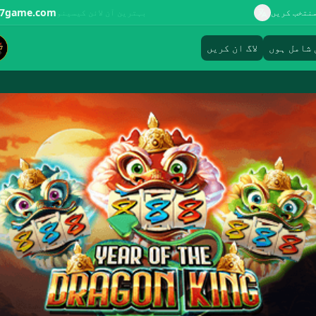
77game.com
نتخب کریں
بہترین آن لائن کیسینو
 شامل ہوں
لاگ ان کریں