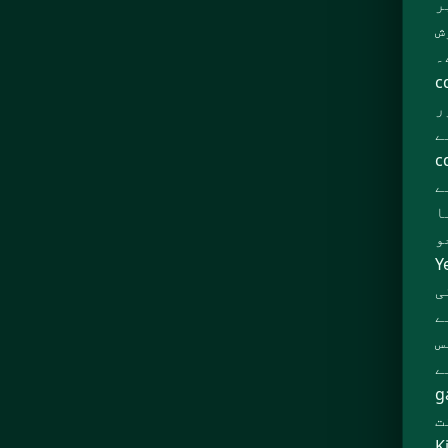
ر
کے
۔
c
Year Of The Dragon King
ے
 سکتا
ے
ا
ھتے
ی
ے
س
c
Year
۔ بہترین بونس آفرز