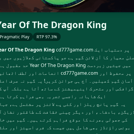
▶
Year Of The Dragon King
Pragmatic Play
RTP 97.3%
cd777game.com پر دستیاب ایک
ear Of The Dragon King
لیٰ معیار کا آن لائن گیم ہے جو پاکستانی کھلاڑیوں میں ب
حد مقبول ہے۔ Year Of The Dragon King میں جیتیں 
انعامات اور لطف اٹھائیں cd777game.com پر محفوظ 
آسان گیم کھیلیں۔ آج ہی جوائن کریں! یہ گیم نہ صرف اعلی
گرافکس اور متحرک اینیمیشنز کے ساتھ آتا ہے بلکہ آپ ک
ایک شاہانہ راجسی تجربہ بھی فراہم کرتا ہے
یہ گیم پانچ ریلز اور کئی پے لائنز پر مشتمل ہے، جہا
ریگن، بادشاہ، اور دیگر چینی ثقافت کے طاقتور نشان آ
کی جھولی بھرنے کا موقع فراہم کرتے ہیں۔ گیم میں خا
بونس راؤنڈز بھی شامل ہیں جیسے کہ فری اسپنز اور ملٹ