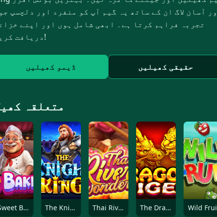
ر آسان لاگ ان کے ساتھ یہ گیم آپ کو منفرد اور دلچسپ جو
تجربہ فراہم کرتا ہے۔ ابھی شامل ہوں اور اپنے خزان
دریافت کریں!
حقیقی کھیلیں
ڈیمو کھیلیں
متعلقہ کھیل
Sweet Baklava
The Knight King
Thai River Wonders
The Dragon Tiger
Wild Frui