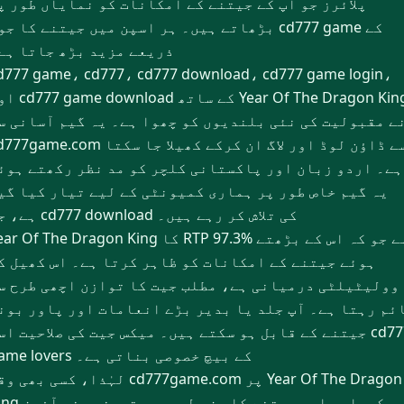
پلائرز جو آپ کے جیتنے کے امکانات کو نمایاں طور پ
بڑھاتے ہیں۔ ہر اسپن میں جیتنے کا جوش cd777 game 
ذریعے مزید بڑھ جاتا ہے
d777 game، cd777، cd777 download، cd777 game login،
اور cd777 game download کے ساتھ 
ے مقبولیت کی نئی بلندیوں کو چھوا ہے۔ یہ گیم آسانی س
cd777game.com سے ڈاؤن لوڈ اور لاگ ان کرکے کھیلا جا
ہے۔ اردو زبان اور پاکستانی کلچر کو مد نظر رکھتے ہوئ
یہ گیم خاص طور پر ہماری کمیونٹی کے لیے تیار کیا گی
ہے، جو cd777 download کی تلاش کر رہے ہیں۔
Year Of The Dragon King کا RTP 97.3% ہے جو کہ اس کے بڑ
ہوئے جیتنے کے امکانات کو ظاہر کرتا ہے۔ اس کھیل ک
وولیٹیلٹی درمیانی ہے، مطلب جیت کا توازن اچھی طرح س
ئم رہتا ہے۔ آپ جلد یا بدیر بڑے انعامات اور پاور بون
جیتنے کے قابل ہو سکتے ہیں۔ میکس جیت کی صلاحیت اسے d777
game lovers کے بیچ خصوصی بناتی ہے۔
لہٰذا، کسی بھی وقت cd777game.com پر  Of The Dragon
King گیم کھیلیں اور جیتنے کا مزہ لیں