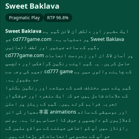
▶
Sweet Baklava
Pragmatic Play
RTP 96.8%
ایک مشہور اور دلکش آن لائن گیم ہے
Sweet Baklava
جو cd777game.com پر دستیاب ہے۔ Sweet Baklava
گیم کے ساتھ جیتیں اور لطف اٹھائیں،
cd777game.com پر آسان لاگ ان اور زبردست انعامات
حاصل کریں۔ یہ گیم اپنے رنگین گرافکس اور دلچسپ
تھیم کی وجہ سے cd777 game کے چاہنے والوں میں بے
حد مقبول ہے۔
گیم پلے میں مختلف قسم کے میٹھے اور رنگین بکلوا
کے علامات شامل ہیں جو کہ ایک منفرد اور خوشگوار
تجربہ فراہم کرتے ہیں۔ گیم کے ریلز پر اعلیٰ
معیار کی انر丰富 animations اور موسیقی کے ساتھ
کھلاڑیوں کو دلچسپی و جوش کا احساس ہوتا ہے۔ بونس
راؤنڈز میں آپ کو اضافی جیتنے کے مواقع ملیں گے
جو آپ کے مجموعی انعامات کو بڑھاتے ہیں۔