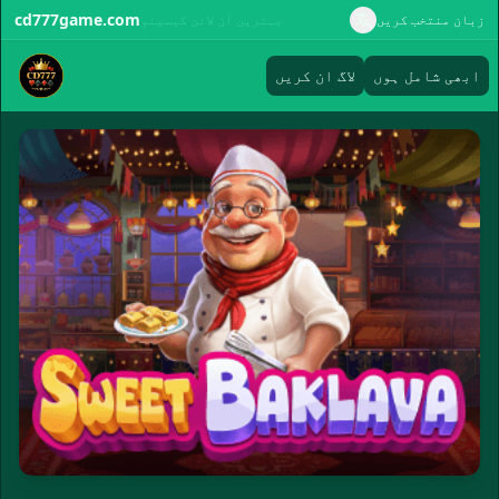
cd777game.com
زبان منتخب کریں
بہترین آن لائن کیسینو
ابھی شامل ہوں
لاگ ان کریں