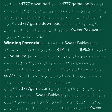
یہ گیم cd777 download اور cd777 game login کرنے
والے صارفین کے لیے خاص طور پر ڈیزائن کیا گیا ہے
تاکہ وہ آسانی سے بغیر کسی رکاوٹ کے کھیل شروع کر
سکیں۔ cd777 game download کی سہولت کے باعث
کھلاڑی کسی بھی وقت اور کہیں بھی Sweet Baklava کا
لطف اٹھا سکتے ہیں۔
کے لحاظ سے Sweet Baklava ایک
Winning Potential
بہترین انتخاب ہے، جس کا RTP تقریباً 96.8% ہے۔ اس
کی volatility درمیانے درجے کی ہے، یعنی آپ کو معتدل
اور مسلسل جیتنے کے مواقع ملیں گے۔ زیادہ سے
زیادہ جیت کی رقم کا امکان بھی بہت پرکشش ہے جو
cd777 جیسے معروف پلیٹ فارم پر آپ کے کھیلنے کے
تجربے کو ایک نیا انداز دیتا ہے۔
اگر آپ cd777game.com پر بہترین آن لائن گیمز کی
تلاش میں ہیں تو Sweet Baklava ضرور آزمائیں۔ یہاں
آپ کو بہترین بونس، آسان لاگ ان اور یکساں تفریح
کا موقع ملے گا۔ تو دیر نہ کریں اور آج ہی Sweet