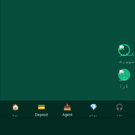
🏠
💳
📥
💎
🎧
مدد
بونس
Agent
Deposit
ہوم
✕
Select Language