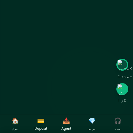
🏠
💳
📥
💎
🎧
مدد
بونس
Agent
Deposit
ہوم