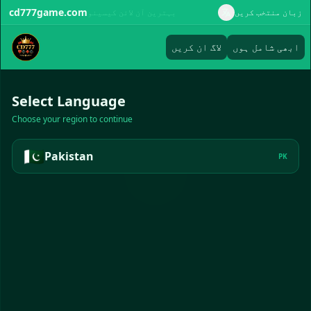
cd777game.com
زبان منتخب کریں
بہترین آن لائن کیسینو
ابھی شامل ہوں
لاگ ان کریں
Select Language
Choose your region to continue
🇵🇰
Pakistan
PK